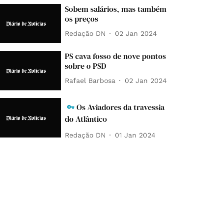
Sobem salários, mas também
os preços
Redação DN
02 Jan 2024
PS cava fosso de nove pontos
sobre o PSD
Rafael Barbosa
02 Jan 2024
Os Aviadores da travessia
do Atlântico
Redação DN
01 Jan 2024