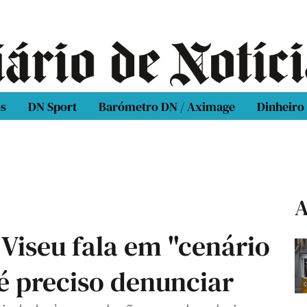
os
DN Sport
Barómetro DN / Aximage
Dinheiro
A
 Viseu fala em "cenário
é preciso denunciar