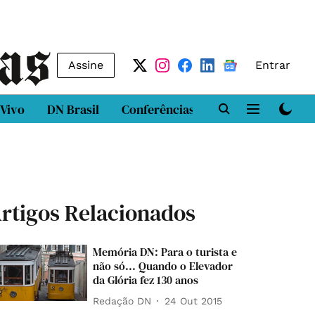
Assine
Entrar
 Vivo
DN Brasil
Conferências
DN LAB
Class
rtigos Relacionados
Memória DN: Para o turista e
não só... Quando o Elevador
da Glória fez 130 anos
Redação DN
24 Out 2015