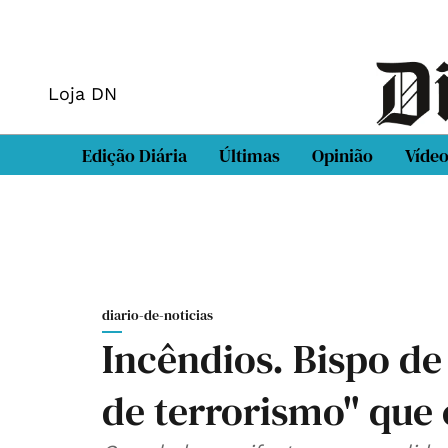
Loja DN
Edição Diária
Últimas
Opinião
Víde
diario-de-noticias
Incêndios. Bispo de
de terrorismo" que 