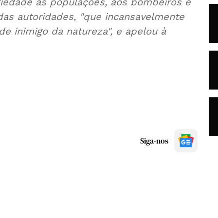
riedade às populações, aos bombeiros e
 das autoridades, "que incansavelmente
e inimigo da natureza", e apelou à
Siga-nos