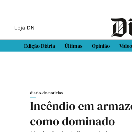
Loja DN
Edição Diária
Últimas
Opinião
Víde
diario-de-noticias
Incêndio em armaz
como dominado