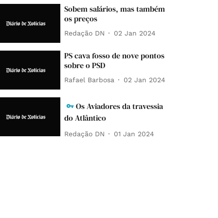
Sobem salários, mas também
os preços
Redação DN
02 Jan 2024
PS cava fosso de nove pontos
sobre o PSD
Rafael Barbosa
02 Jan 2024
Os Aviadores da travessia
do Atlântico
Redação DN
01 Jan 2024