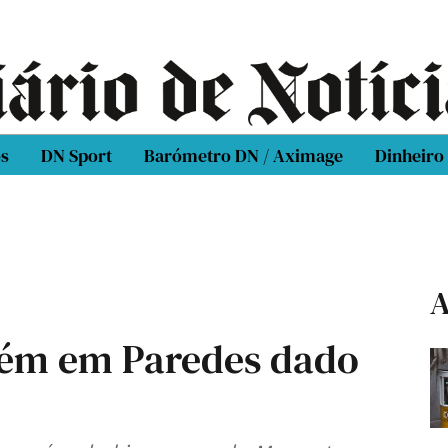
os
DN Sport
Barómetro DN / Aximage
Dinheiro
A
ém em Paredes dado