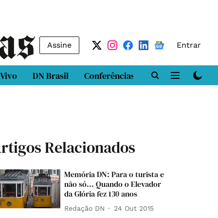
Assine
Entrar
 Vivo
DN Brasil
Conferências
DN LAB
Class
rtigos Relacionados
Memória DN: Para o turista e
não só... Quando o Elevador
da Glória fez 130 anos
Redação DN
24 Out 2015