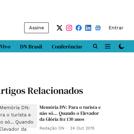
Assine
Entrar
 Vivo
DN Brasil
Conferências
DN LAB
Class
rtigos Relacionados
Memória DN: Para o turista e
não só... Quando o Elevador
da Glória fez 130 anos
Redação DN
24 Out 2015