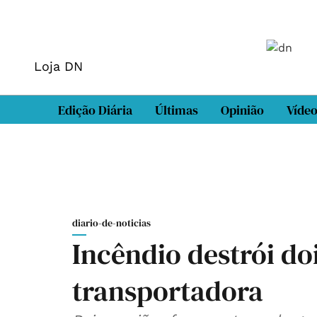
Loja DN
Edição Diária
Últimas
Opinião
Víde
diario-de-noticias
Incêndio destrói d
transportadora