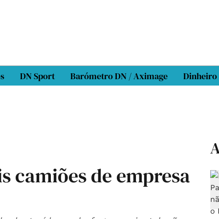
os
DN Sport
Barómetro DN / Aximage
Dinheiro
A
ois camiões de empresa