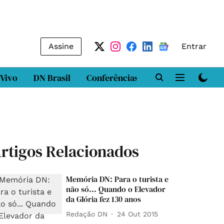
Assine
Entrar
 Vivo
DN Brasil
Conferências
DN LAB
Class
rtigos Relacionados
Memória DN: Para o turista e
não só... Quando o Elevador
da Glória fez 130 anos
Redação DN
24 Out 2015