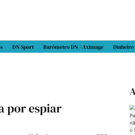
os
DN Sport
Barómetro DN / Aximage
Dinheiro
A
a por espiar