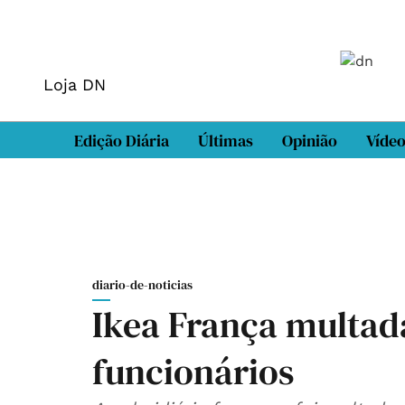
Loja DN
Edição Diária
Últimas
Opinião
Víde
diario-de-noticias
Ikea França multad
funcionários