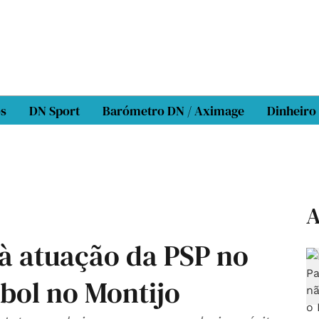
os
DN Sport
Barómetro DN / Aximage
Dinheiro
A
 à atuação da PSP no
ebol no Montijo