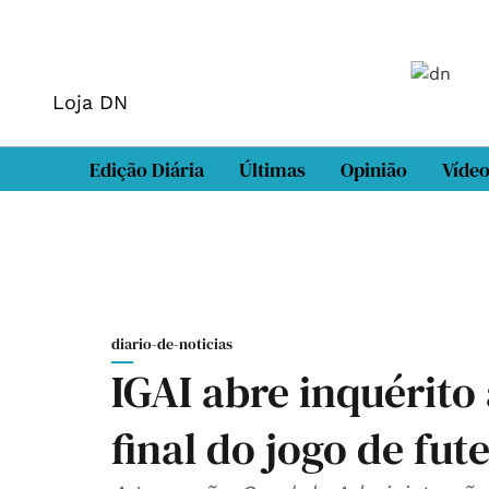
Loja DN
Edição Diária
Últimas
Opinião
Víde
diario-de-noticias
IGAI abre inquérito
final do jogo de fut