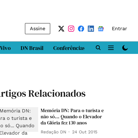
Assine
Entrar
 Vivo
DN Brasil
Conferências
DN LAB
Class
rtigos Relacionados
Memória DN: Para o turista e
não só... Quando o Elevador
da Glória fez 130 anos
Redação DN
24 Out 2015