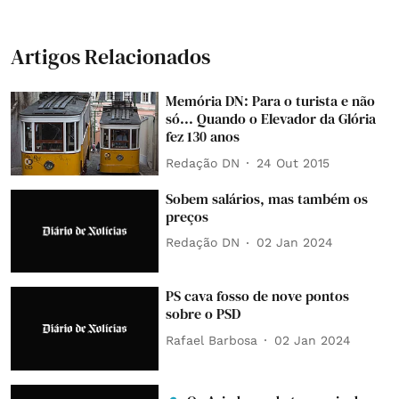
Artigos Relacionados
Memória DN: Para o turista e não
só... Quando o Elevador da Glória
fez 130 anos
Redação DN
24 Out 2015
Sobem salários, mas também os
preços
Redação DN
02 Jan 2024
PS cava fosso de nove pontos
sobre o PSD
Rafael Barbosa
02 Jan 2024