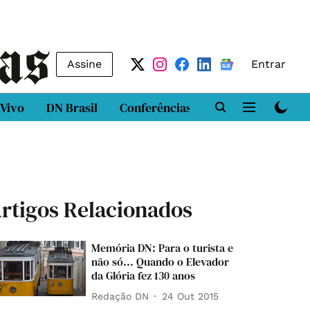
Assine
Entrar
 Vivo
DN Brasil
Conferências
DN LAB
Class
rtigos Relacionados
Memória DN: Para o turista e
não só... Quando o Elevador
da Glória fez 130 anos
Redação DN
24 Out 2015