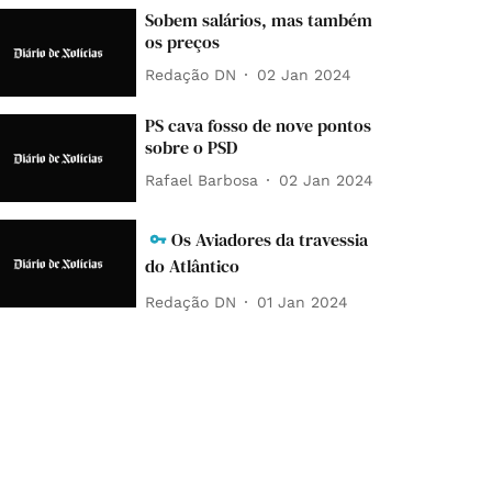
Sobem salários, mas também
os preços
Redação DN
02 Jan 2024
PS cava fosso de nove pontos
sobre o PSD
Rafael Barbosa
02 Jan 2024
Os Aviadores da travessia
do Atlântico
Redação DN
01 Jan 2024