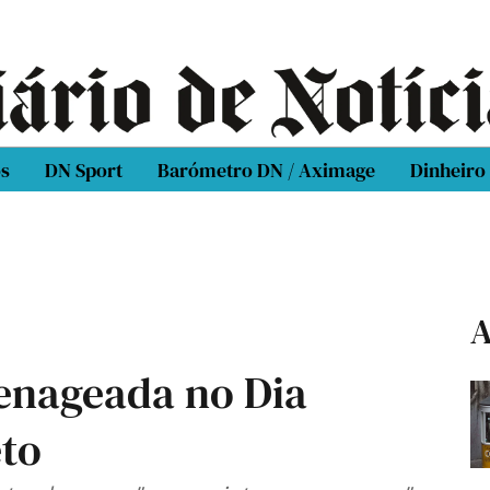
os
DN Sport
Barómetro DN / Aximage
Dinheiro
A
enageada no Dia
eto