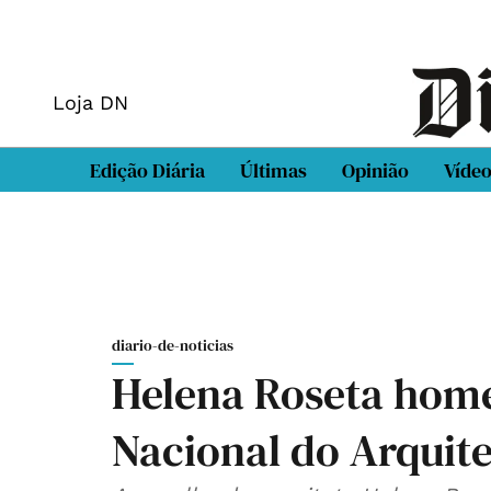
Loja DN
Edição Diária
Últimas
Opinião
Víde
diario-de-noticias
Helena Roseta hom
Nacional do Arquit