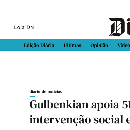
Loja DN
Edição Diária
Últimas
Opinião
Víde
diario-de-noticias
Gulbenkian apoia 51
intervenção social 