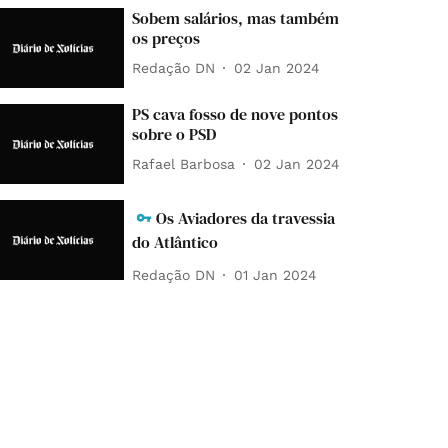
Sobem salários, mas também
os preços
Redação DN
02 Jan 2024
PS cava fosso de nove pontos
sobre o PSD
Rafael Barbosa
02 Jan 2024
Os Aviadores da travessia
do Atlântico
Redação DN
01 Jan 2024