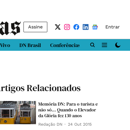
Assine
Entrar
 Vivo
DN Brasil
Conferências
DN LAB
Class
rtigos Relacionados
Memória DN: Para o turista e
não só... Quando o Elevador
da Glória fez 130 anos
Redação DN
24 Out 2015