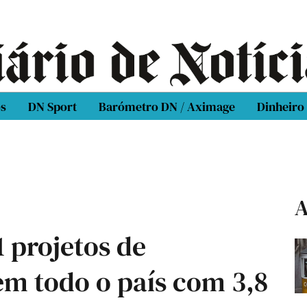
os
DN Sport
Barómetro DN / Aximage
Dinheiro
A
 projetos de
em todo o país com 3,8