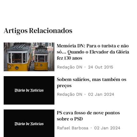
Artigos Relacionados
Memória DN: Para o turista e não
só... Quando o Elevador da Glória
fez 130 anos
Redação DN
24 Out 2015
Sobem salários, mas também os
preços
Redação DN
02 Jan 2024
PS cava fosso de nove pontos
sobre o PSD
Rafael Barbosa
02 Jan 2024