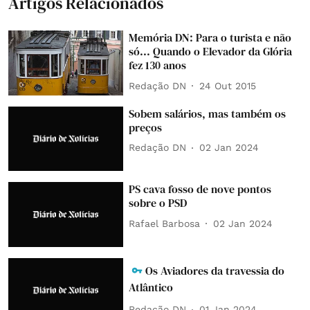
Artigos Relacionados
Memória DN: Para o turista e não
só... Quando o Elevador da Glória
fez 130 anos
Redação DN
24 Out 2015
Sobem salários, mas também os
preços
Redação DN
02 Jan 2024
PS cava fosso de nove pontos
sobre o PSD
Rafael Barbosa
02 Jan 2024
Os Aviadores da travessia do
Atlântico
Redação DN
01 Jan 2024