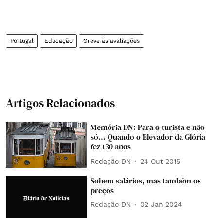
Portugal
Educação
Greve às avaliações
Artigos Relacionados
Memória DN: Para o turista e não
só... Quando o Elevador da Glória
fez 130 anos
Redação DN
24 Out 2015
Sobem salários, mas também os
preços
Redação DN
02 Jan 2024