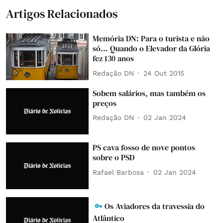
Artigos Relacionados
Memória DN: Para o turista e não
só... Quando o Elevador da Glória
fez 130 anos
Redação DN
24 Out 2015
Sobem salários, mas também os
preços
Redação DN
02 Jan 2024
PS cava fosso de nove pontos
sobre o PSD
Rafael Barbosa
02 Jan 2024
Os Aviadores da travessia do
Atlântico