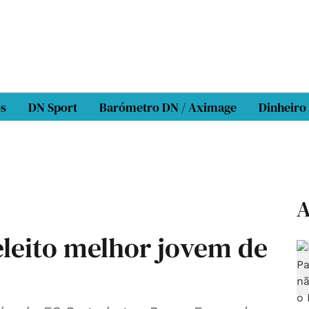
os
DN Sport
Barómetro DN / Aximage
Dinheiro
A
eleito melhor jovem de