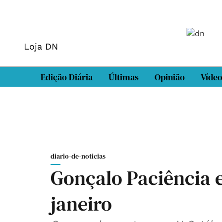
Loja DN
Edição Diária
Últimas
Opinião
Víde
diario-de-noticias
Gonçalo Paciência 
janeiro