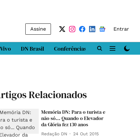
Assine
Entrar
 Vivo
DN Brasil
Conferências
DN LAB
Class
rtigos Relacionados
Memória DN: Para o turista e
não só... Quando o Elevador
da Glória fez 130 anos
Redação DN
24 Out 2015