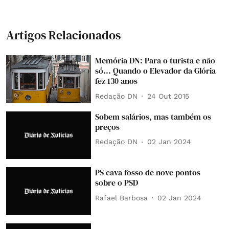
Artigos Relacionados
Memória DN: Para o turista e não
só... Quando o Elevador da Glória
fez 130 anos
Redação DN
24 Out 2015
Sobem salários, mas também os
preços
Redação DN
02 Jan 2024
PS cava fosso de nove pontos
sobre o PSD
Rafael Barbosa
02 Jan 2024