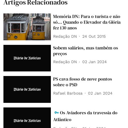
Artigos Relacionados
Memória DN: Para o turista e não
só... Quando o Elevador da Glória
fez 130 anos
Redação DN
24 Out 2015
Sobem salários, mas também os
preços
Redação DN
02 Jan 2024
PS cava fosso de nove pontos
sobre o PSD
Rafael Barbosa
02 Jan 2024
Os Aviadores da travessia do
Atlântico