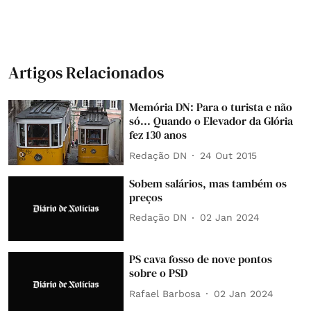
Artigos Relacionados
Memória DN: Para o turista e não
só... Quando o Elevador da Glória
fez 130 anos
Redação DN
24 Out 2015
Sobem salários, mas também os
preços
Redação DN
02 Jan 2024
PS cava fosso de nove pontos
sobre o PSD
Rafael Barbosa
02 Jan 2024