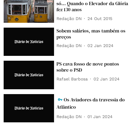
só... Quando o Elevador da Glória
fez 130 anos
Redação DN
24 Out 2015
Sobem salários, mas também os
preços
Redação DN
02 Jan 2024
PS cava fosso de nove pontos
sobre o PSD
Rafael Barbosa
02 Jan 2024
Os Aviadores da travessia do
Atlântico
Redação DN
01 Jan 2024