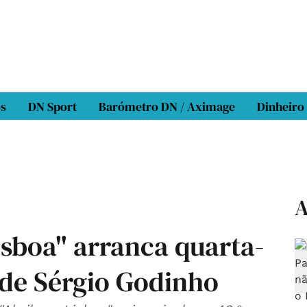
os
DN Sport
Barómetro DN / Aximage
Dinheiro
A
Lisboa" arranca quarta-
 de Sérgio Godinho