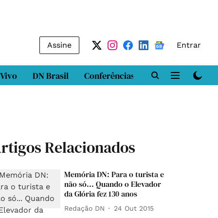
Assine
Entrar
 Vivo
DN Brasil
Conferências
DN LAB
Class
rtigos Relacionados
Memória DN: Para o turista e
não só... Quando o Elevador
da Glória fez 130 anos
Redação DN
24 Out 2015