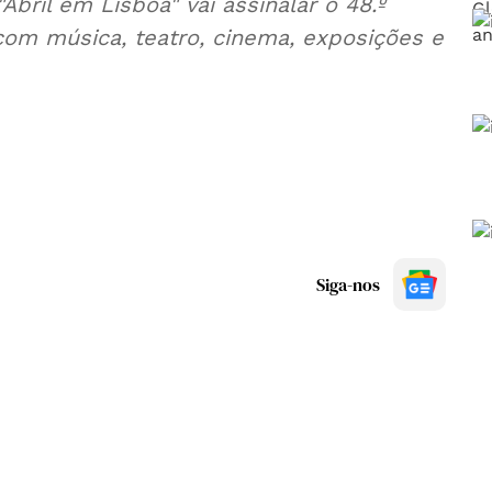
"Abril em Lisboa" vai assinalar o 48.º
 com música, teatro, cinema, exposições e
Siga-nos