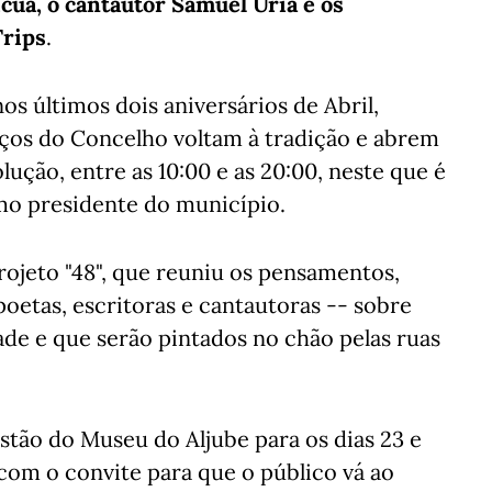
icua, o cantautor Samuel Úria e os
Trips
.
s últimos dois aniversários de Abril,
aços do Concelho voltam à tradição e abrem
olução, entre as 10:00 e as 20:00, neste que é
mo presidente do município.
rojeto "48", que reuniu os pensamentos,
poetas, escritoras e cantautoras -- sobre
ade e que serão pintados no chão pelas ruas
estão do Museu do Aljube para os dias 23 e
, com o convite para que o público vá ao