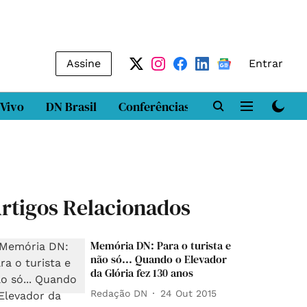
Assine
Entrar
 Vivo
DN Brasil
Conferências
DN LAB
Class
rtigos Relacionados
Memória DN: Para o turista e
não só... Quando o Elevador
da Glória fez 130 anos
Redação DN
24 Out 2015