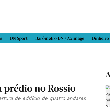
os
DN Sport
Barómetro DN / Aximage
Dinheiro
A
 prédio no Rossio
rtura de edifício de quatro andares