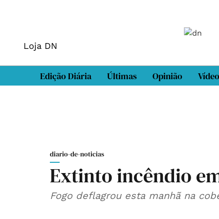
Loja DN
Edição Diária
Últimas
Opinião
Víde
diario-de-noticias
Extinto incêndio em
Fogo deflagrou esta manhã na cobe