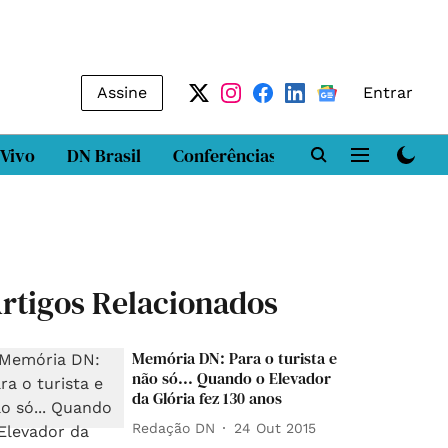
Assine
Entrar
 Vivo
DN Brasil
Conferências
DN LAB
Class
rtigos Relacionados
Memória DN: Para o turista e
não só... Quando o Elevador
da Glória fez 130 anos
Redação DN
24 Out 2015