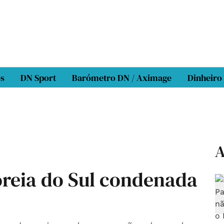
os
DN Sport
Barómetro DN / Aximage
Dinheiro
A
oreia do Sul condenada