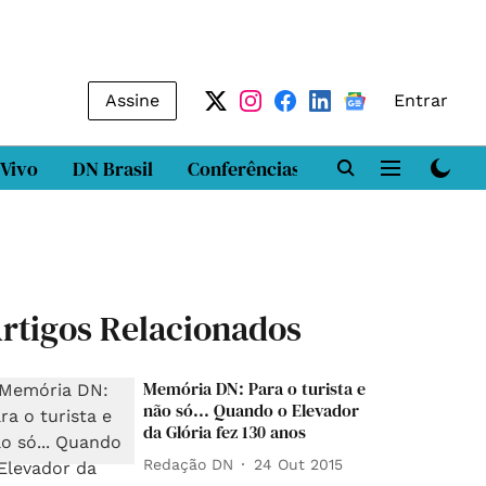
Assine
Entrar
 Vivo
DN Brasil
Conferências
DN LAB
Class
rtigos Relacionados
Memória DN: Para o turista e
não só... Quando o Elevador
da Glória fez 130 anos
Redação DN
24 Out 2015