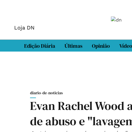
Loja DN
Edição Diária
Últimas
Opinião
Víde
diario-de-noticias
Evan Rachel Wood 
de abuso e "lavage