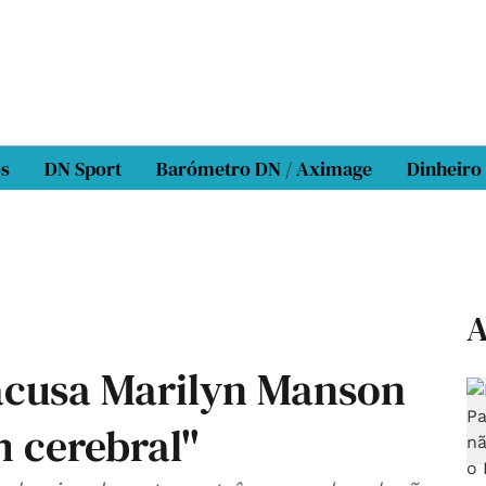
os
DN Sport
Barómetro DN / Aximage
Dinheiro
A
acusa Marilyn Manson
m cerebral"