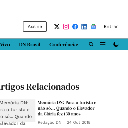
Assine
Entrar
 Vivo
DN Brasil
Conferências
DN LAB
Class
rtigos Relacionados
Memória DN: Para o turista e
não só... Quando o Elevador
da Glória fez 130 anos
Redação DN
24 Out 2015