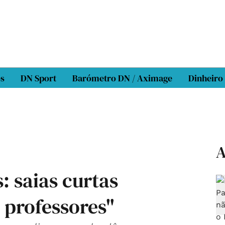
os
DN Sport
Barómetro DN / Aximage
Dinheiro
A
: saias curtas
 professores"