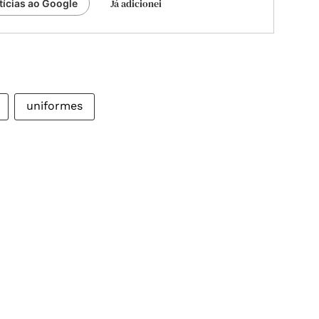
Já adicionei
tícias ao Google
uniformes