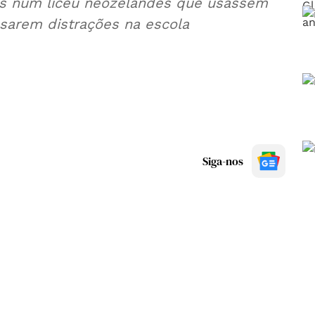
tes num liceu neozelandês que usassem
sarem distrações na escola
Siga-nos