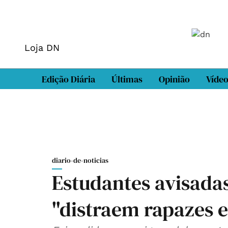
Loja DN
Edição Diária
Últimas
Opinião
Víde
diario-de-noticias
Estudantes avisadas
"distraem rapazes e