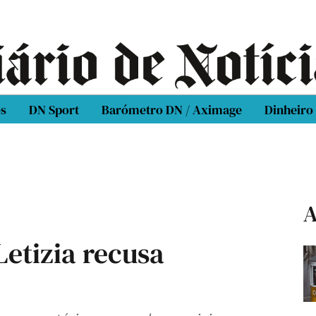
os
DN Sport
Barómetro DN / Aximage
Dinheiro
A
 Letizia recusa