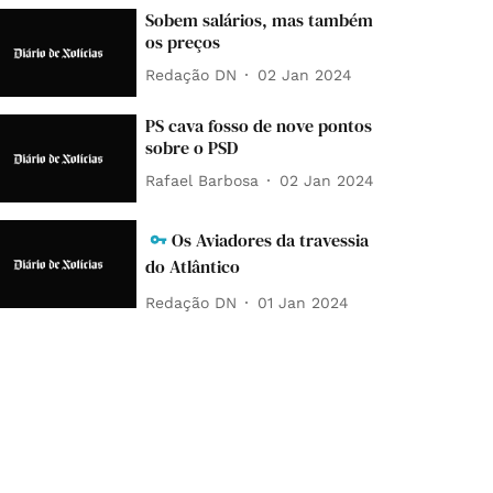
Sobem salários, mas também
os preços
Redação DN
02 Jan 2024
PS cava fosso de nove pontos
sobre o PSD
Rafael Barbosa
02 Jan 2024
Os Aviadores da travessia
do Atlântico
Redação DN
01 Jan 2024