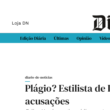
Loja DN
Edição Diária
Últimas
Opinião
Víde
diario-de-noticias
Plágio? Estilista de
acusações