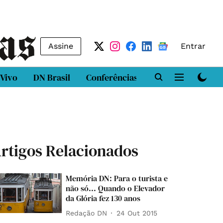
Assine
Entrar
 Vivo
DN Brasil
Conferências
DN LAB
Class
rtigos Relacionados
Memória DN: Para o turista e
não só... Quando o Elevador
da Glória fez 130 anos
Redação DN
24 Out 2015