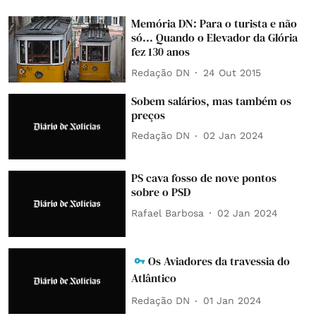
Memória DN: Para o turista e não
só... Quando o Elevador da Glória
fez 130 anos
Redação DN
24 Out 2015
Sobem salários, mas também os
preços
Redação DN
02 Jan 2024
PS cava fosso de nove pontos
sobre o PSD
Rafael Barbosa
02 Jan 2024
Os Aviadores da travessia do
Atlântico
Redação DN
01 Jan 2024