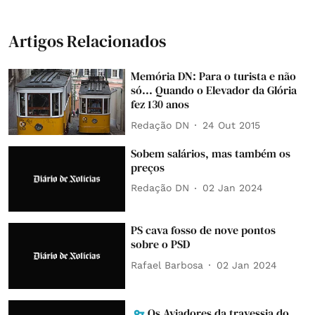
Artigos Relacionados
Memória DN: Para o turista e não
só... Quando o Elevador da Glória
fez 130 anos
Redação DN
24 Out 2015
Sobem salários, mas também os
preços
Redação DN
02 Jan 2024
PS cava fosso de nove pontos
sobre o PSD
Rafael Barbosa
02 Jan 2024
Os Aviadores da travessia do