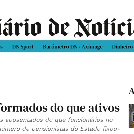
os
DN Sport
Barómetro DN / Aximage
Dinheiro
A
formados do que ativos
is aposentados do que funcionários no
o número de pensionistas do Estado fixou-