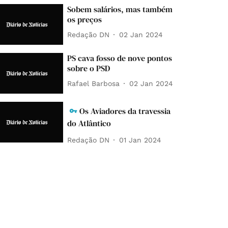
Sobem salários, mas também
os preços
Redação DN
02 Jan 2024
PS cava fosso de nove pontos
sobre o PSD
Rafael Barbosa
02 Jan 2024
Os Aviadores da travessia
do Atlântico
Redação DN
01 Jan 2024