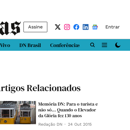
Assine
Entrar
 Vivo
DN Brasil
Conferências
DN LAB
Class
rtigos Relacionados
Memória DN: Para o turista e
não só... Quando o Elevador
da Glória fez 130 anos
Redação DN
24 Out 2015