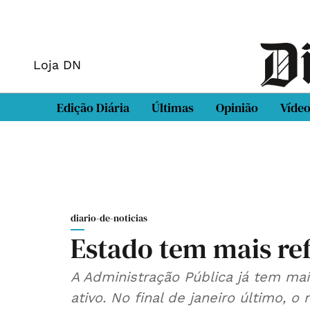
Loja DN
Edição Diária
Últimas
Opinião
Víde
diario-de-noticias
Estado tem mais re
A Administração Pública já tem ma
ativo. No final de janeiro último, 