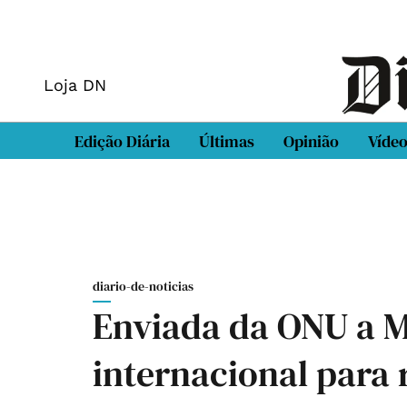
Loja DN
Edição Diária
Últimas
Opinião
Víde
diario-de-noticias
Enviada da ONU a 
internacional para 