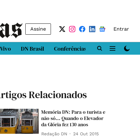
Assine
Entrar
 Vivo
DN Brasil
Conferências
DN LAB
Class
rtigos Relacionados
Memória DN: Para o turista e
não só... Quando o Elevador
da Glória fez 130 anos
Redação DN
24 Out 2015