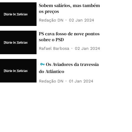
Sobem salários, mas também
os preços
Redação DN
02 Jan 2024
PS cava fosso de nove pontos
sobre o PSD
Rafael Barbosa
02 Jan 2024
Os Aviadores da travessia
do Atlântico
Redação DN
01 Jan 2024