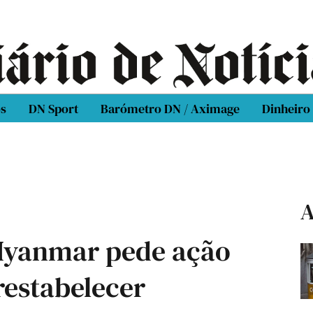
os
DN Sport
Barómetro DN / Aximage
Dinheiro
A
Myanmar pede ação
restabelecer