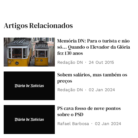
Artigos Relacionados
Memória DN: Para o turista e não
só... Quando o Elevador da Glória
fez 130 anos
Redação DN
24 Out 2015
Sobem salários, mas também os
preços
Redação DN
02 Jan 2024
PS cava fosso de nove pontos
sobre o PSD
Rafael Barbosa
02 Jan 2024