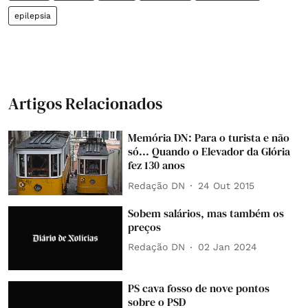
epilepsia
Artigos Relacionados
Memória DN: Para o turista e não
só... Quando o Elevador da Glória
fez 130 anos
Redação DN
24 Out 2015
Sobem salários, mas também os
preços
Redação DN
02 Jan 2024
PS cava fosso de nove pontos
sobre o PSD