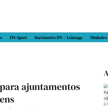
os
DN Sport
Barómetro DN / Aximage
Dinheiro
A
 para ajuntamentos
vens