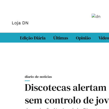
Loja DN
Edição Diária
Últimas
Opinião
Víde
diario-de-noticias
Discotecas alertam
sem controlo de jo