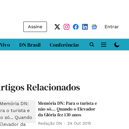
Assine
Entrar
 Vivo
DN Brasil
Conferências
DN LAB
Class
rtigos Relacionados
Memória DN: Para o turista e
não só... Quando o Elevador
da Glória fez 130 anos
Redação DN
24 Out 2015