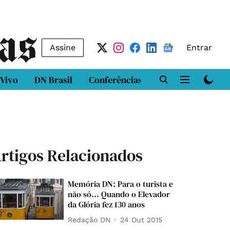
Assine
Entrar
 Vivo
DN Brasil
Conferências
DN LAB
Class
rtigos Relacionados
Memória DN: Para o turista e
não só... Quando o Elevador
da Glória fez 130 anos
Redação DN
24 Out 2015