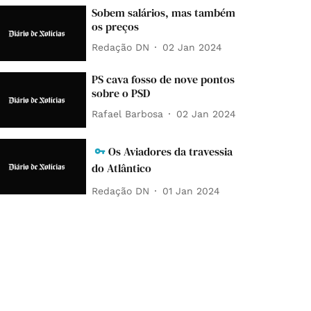
Sobem salários, mas também
os preços
Redação DN
02 Jan 2024
PS cava fosso de nove pontos
sobre o PSD
Rafael Barbosa
02 Jan 2024
Os Aviadores da travessia
do Atlântico
Redação DN
01 Jan 2024