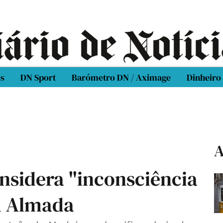
os
DN Sport
Barómetro DN / Aximage
Dinheiro
A
nsidera "inconsciência
m Almada