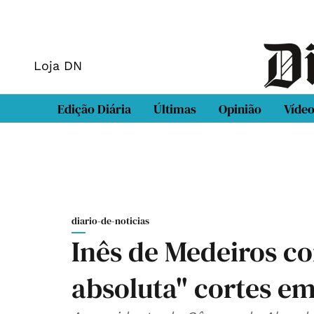
Loja DN
Edição Diária
Últimas
Opinião
Víde
diario-de-noticias
Inês de Medeiros co
absoluta" cortes e