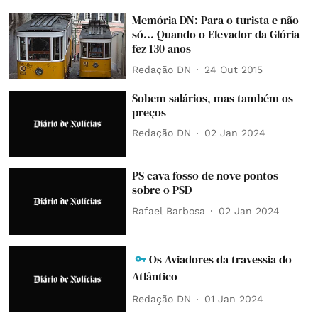
Memória DN: Para o turista e não
só... Quando o Elevador da Glória
fez 130 anos
Redação DN
24 Out 2015
Sobem salários, mas também os
preços
Redação DN
02 Jan 2024
PS cava fosso de nove pontos
sobre o PSD
Rafael Barbosa
02 Jan 2024
Os Aviadores da travessia do
Atlântico
Redação DN
01 Jan 2024