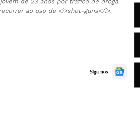
ovem de 23 anos por tráfico de droga.
 recorrer ao uso de <i>shot-guns</i>.
Siga-nos