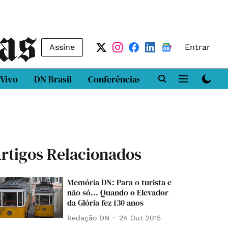
Assine
Entrar
 Vivo
DN Brasil
Conferências
DN LAB
Class
rtigos Relacionados
Memória DN: Para o turista e
não só... Quando o Elevador
da Glória fez 130 anos
Redação DN
24 Out 2015