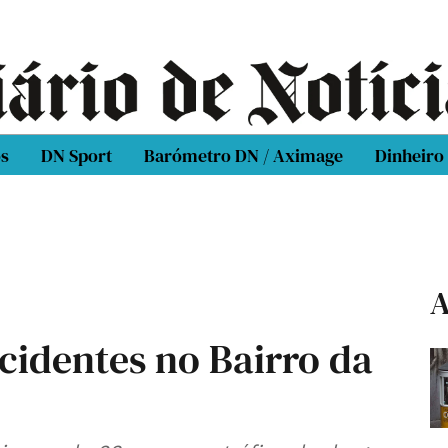
os
DN Sport
Barómetro DN / Aximage
Dinheiro
A
cidentes no Bairro da