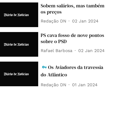
Sobem salários, mas também
os preços
Redação DN
02 Jan 2024
PS cava fosso de nove pontos
sobre o PSD
Rafael Barbosa
02 Jan 2024
Os Aviadores da travessia
do Atlântico
Redação DN
01 Jan 2024