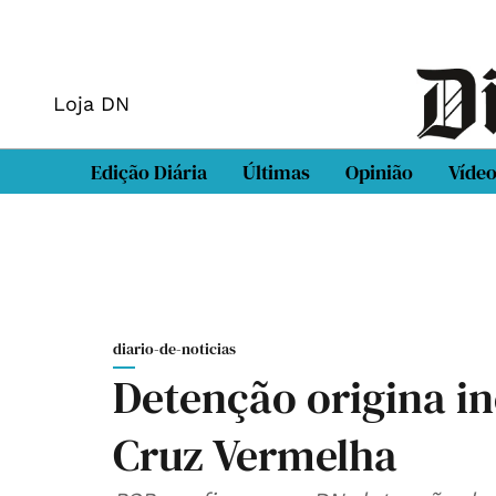
Loja DN
Edição Diária
Últimas
Opinião
Víde
diario-de-noticias
Detenção origina in
Cruz Vermelha