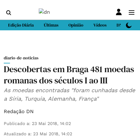
Edição Diária
Últimas
Opinião
Vídeos
DN Sport
diario-de-noticias
Descobertas em Braga 481 moedas
romanas dos séculos I ao III
As moedas encontradas "foram cunhadas desde
a Síria, Turquia, Alemanha, França"
Redação DN
Publicado a
:
23 Mai 2018, 14:02
Atualizado a
:
23 Mai 2018, 14:02