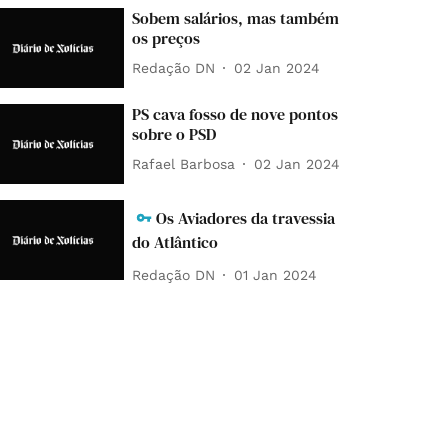
Sobem salários, mas também
os preços
Redação DN
02 Jan 2024
PS cava fosso de nove pontos
sobre o PSD
Rafael Barbosa
02 Jan 2024
Os Aviadores da travessia
do Atlântico
Redação DN
01 Jan 2024