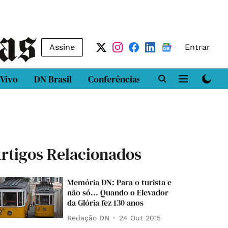
Assine
Entrar
 Vivo
DN Brasil
Conferências
DN LAB
Class
rtigos Relacionados
Memória DN: Para o turista e
não só... Quando o Elevador
da Glória fez 130 anos
Redação DN
24 Out 2015