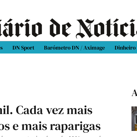
os
DN Sport
Barómetro DN / Aximage
Dinheiro
A
il. Cada vez mais
os e mais raparigas