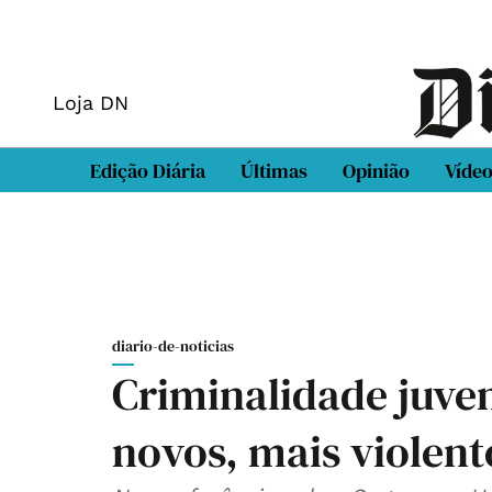
Loja DN
Edição Diária
Últimas
Opinião
Víde
diario-de-noticias
Criminalidade juven
novos, mais violent