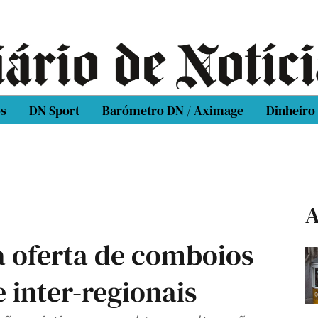
os
DN Sport
Barómetro DN / Aximage
Dinheiro
A
 oferta de comboios
e inter-regionais