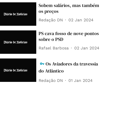
Sobem salários, mas também
os preços
Redação DN
02 Jan 2024
PS cava fosso de nove pontos
sobre o PSD
Rafael Barbosa
02 Jan 2024
Os Aviadores da travessia
do Atlântico
Redação DN
01 Jan 2024