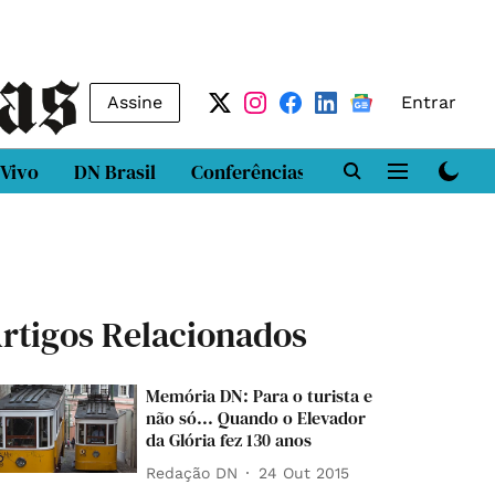
Assine
Entrar
 Vivo
DN Brasil
Conferências
DN LAB
Class
rtigos Relacionados
Memória DN: Para o turista e
não só... Quando o Elevador
da Glória fez 130 anos
Redação DN
24 Out 2015