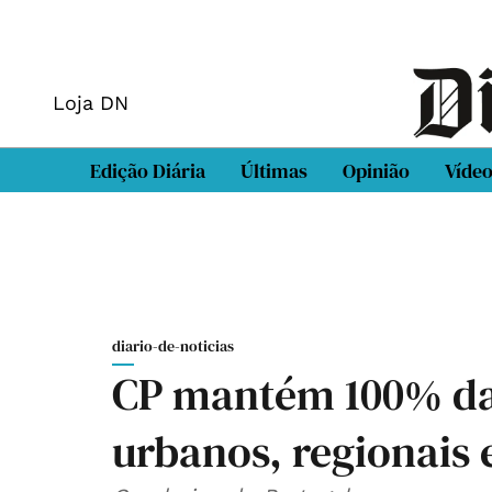
Loja DN
Edição Diária
Últimas
Opinião
Víde
diario-de-noticias
CP mantém 100% da
urbanos, regionais 