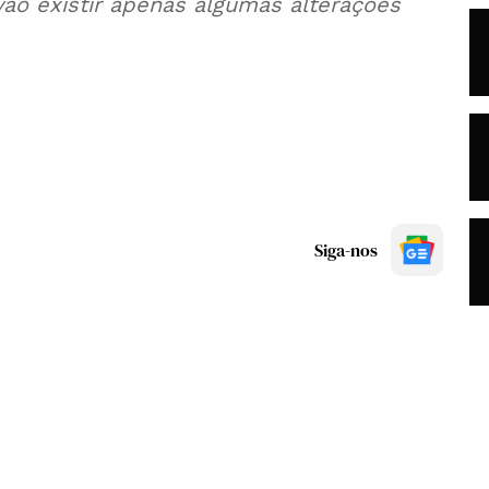
ão existir apenas algumas alterações
Siga-nos