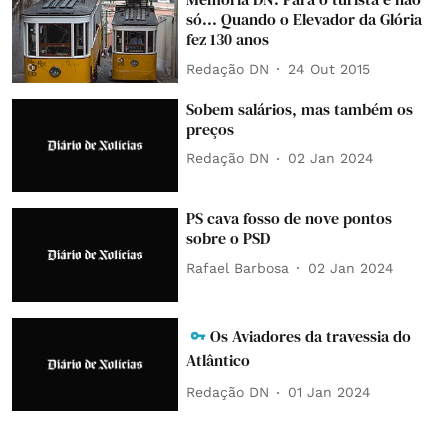
só... Quando o Elevador da Glória
fez 130 anos
Redação DN
24 Out 2015
Sobem salários, mas também os
preços
Redação DN
02 Jan 2024
PS cava fosso de nove pontos
sobre o PSD
Rafael Barbosa
02 Jan 2024
Os Aviadores da travessia do
Atlântico
Redação DN
01 Jan 2024