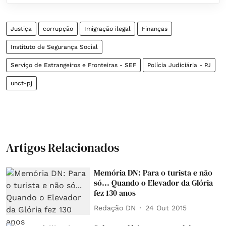
Justiça
corrupção
Imigração ilegal
Finanças
Instituto de Segurança Social
Serviço de Estrangeiros e Fronteiras - SEF
Polícia Judiciária - PJ
unct-pj
Artigos Relacionados
Memória DN: Para o turista e não
só... Quando o Elevador da Glória
fez 130 anos
Redação DN
24 Out 2015