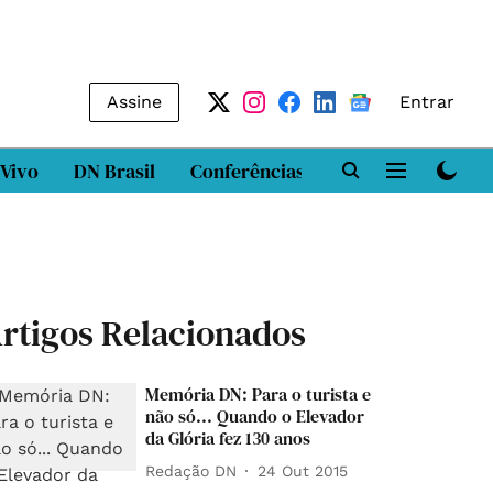
Assine
Entrar
 Vivo
DN Brasil
Conferências
DN LAB
Class
rtigos Relacionados
Memória DN: Para o turista e
não só... Quando o Elevador
da Glória fez 130 anos
Redação DN
24 Out 2015