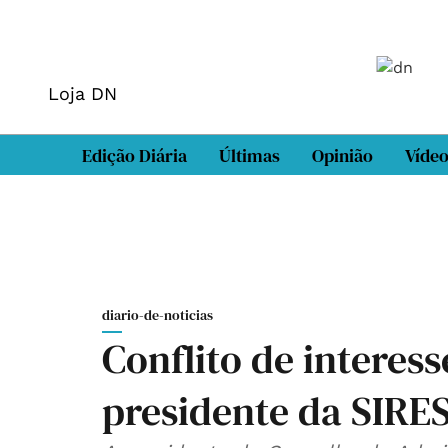
Loja DN
Edição Diária
Últimas
Opinião
Víde
diario-de-noticias
Conflito de interes
presidente da SIRE