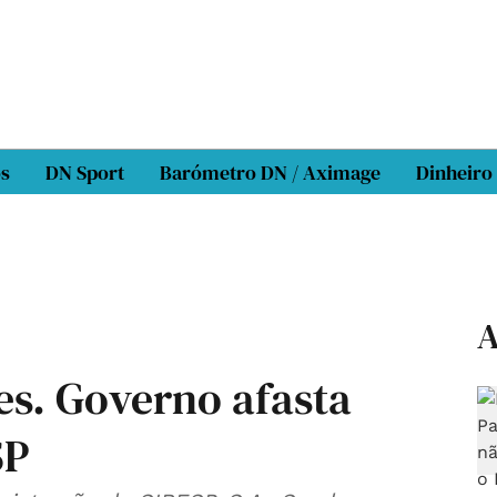
os
DN Sport
Barómetro DN / Aximage
Dinheiro
A
ses. Governo afasta
SP