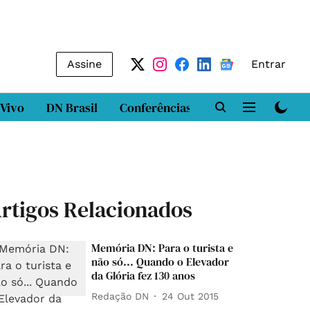
Assine
Entrar
 Vivo
DN Brasil
Conferências
DN LAB
Class
rtigos Relacionados
Memória DN: Para o turista e
não só... Quando o Elevador
da Glória fez 130 anos
Redação DN
24 Out 2015