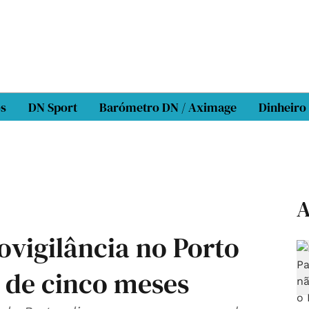
os
DN Sport
Barómetro DN / Aximage
Dinheiro
A
ovigilância no Porto
de cinco meses