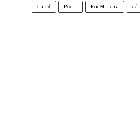
Local
Porto
Rui Moreira
câm