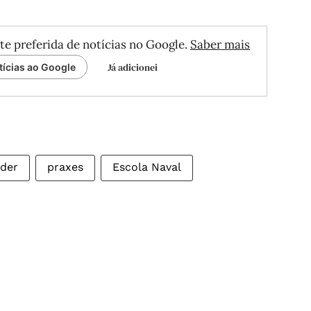
te preferida de notícias no Google.
Saber mais
Já adicionei
tícias ao Google
der
praxes
Escola Naval