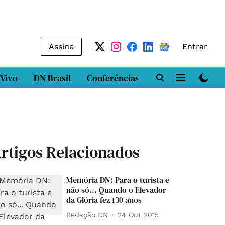
Assine
Entrar
 Vivo
DN Brasil
Conferências
DN LAB
Class
rtigos Relacionados
Memória DN: Para o turista e
não só... Quando o Elevador
da Glória fez 130 anos
Redação DN
24 Out 2015