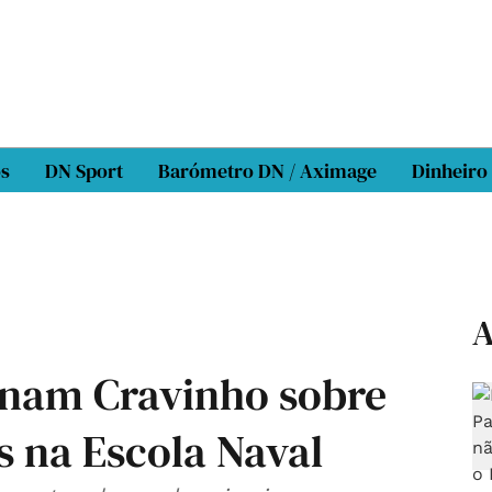
os
DN Sport
Barómetro DN / Aximage
Dinheiro
A
onam Cravinho sobre
s na Escola Naval