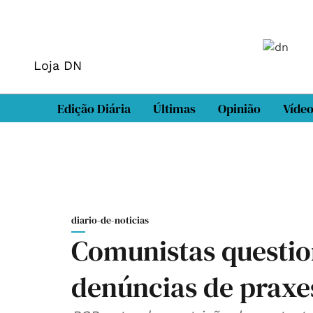
Loja DN
Edição Diária
Últimas
Opinião
Víde
diario-de-noticias
Comunistas questi
denúncias de praxe