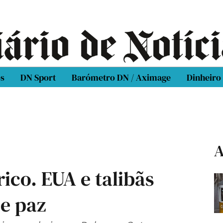
os
DN Sport
Barómetro DN / Aximage
Dinheiro
A
co. EUA e talibãs
e paz