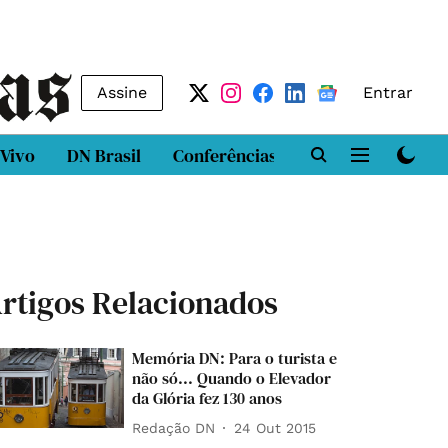
Assine
Entrar
 Vivo
DN Brasil
Conferências
DN LAB
Class
rtigos Relacionados
Memória DN: Para o turista e
não só... Quando o Elevador
da Glória fez 130 anos
Redação DN
24 Out 2015