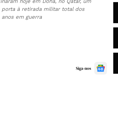
sinaram hoje em Doha, no Qatar, um
porta à retirada militar total dos
8 anos em guerra
Siga-nos