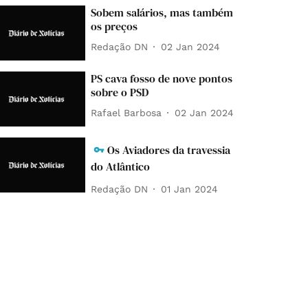
Sobem salários, mas também
os preços
Redação DN
02 Jan 2024
PS cava fosso de nove pontos
sobre o PSD
Rafael Barbosa
02 Jan 2024
Os Aviadores da travessia
do Atlântico
Redação DN
01 Jan 2024