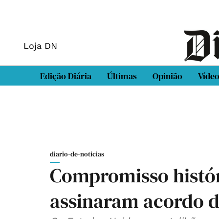
Loja DN
Edição Diária
Últimas
Opinião
Víde
diario-de-noticias
Compromisso históri
assinaram acordo d