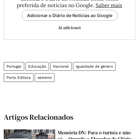
preferida de notícias no Google.
Saber mais
Adicionar o Diário de Notícias ao Google
Já adicionei
Portugal
Educação
Nacional
Igualdade de género
Porto Editora
sexismo
Artigos Relacionados
Memória DN: Para o turista e não
só... Quando o Elevador da Glória