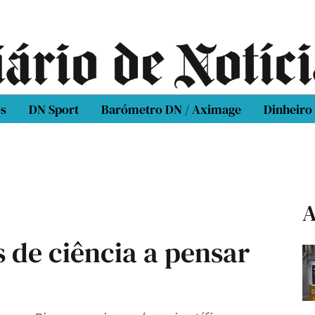
os
DN Sport
Barómetro DN / Aximage
Dinheiro
A
de ciência a pensar