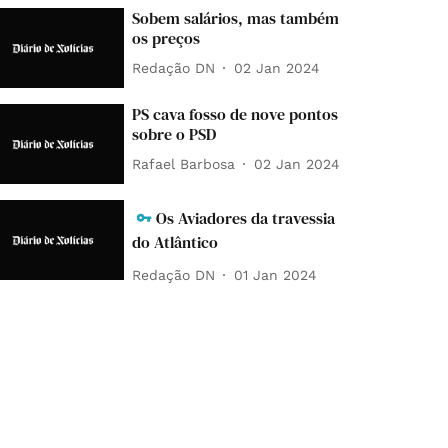
Sobem salários, mas também
os preços
Redação DN
02 Jan 2024
PS cava fosso de nove pontos
sobre o PSD
Rafael Barbosa
02 Jan 2024
Os Aviadores da travessia
do Atlântico
Redação DN
01 Jan 2024