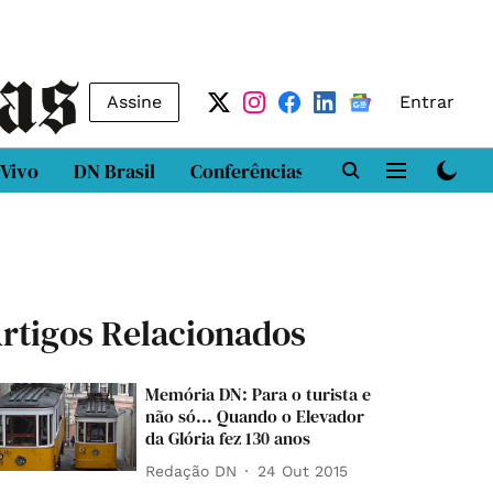
Assine
Entrar
 Vivo
DN Brasil
Conferências
DN LAB
Class
rtigos Relacionados
Memória DN: Para o turista e
não só... Quando o Elevador
da Glória fez 130 anos
Redação DN
24 Out 2015