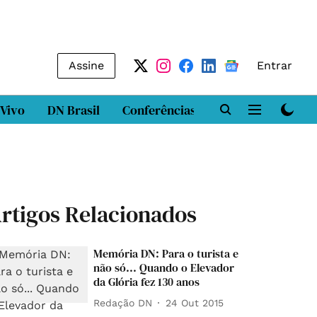
Assine
Entrar
 Vivo
DN Brasil
Conferências
DN LAB
Class
rtigos Relacionados
Memória DN: Para o turista e
não só... Quando o Elevador
da Glória fez 130 anos
Redação DN
24 Out 2015