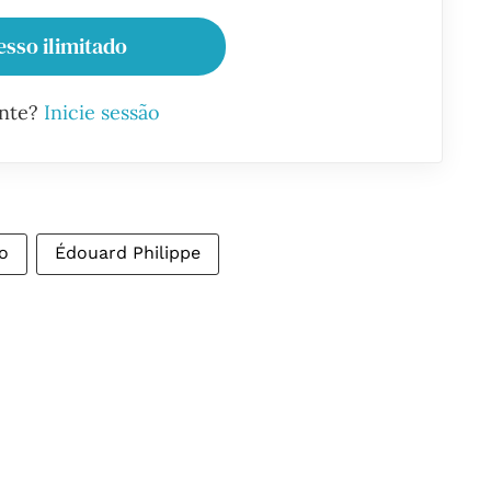
esso ilimitado
ante?
Inicie sessão
o
Édouard Philippe