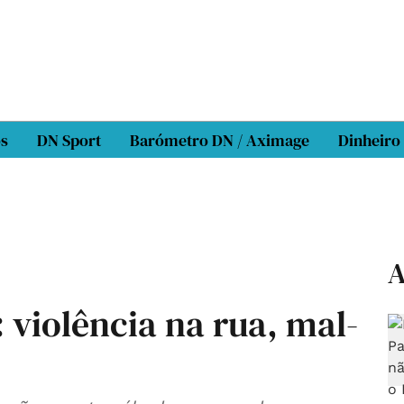
os
DN Sport
Barómetro DN / Aximage
Dinheiro
A
 violência na rua, mal-