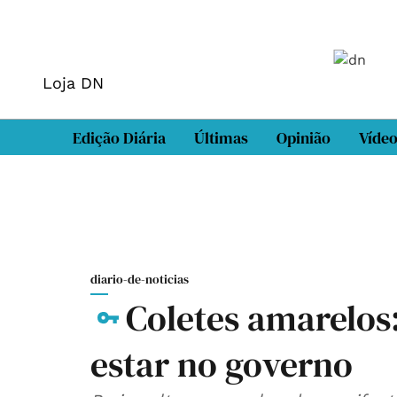
Loja DN
Edição Diária
Últimas
Opinião
Víde
diario-de-noticias
Coletes amarelos:
estar no governo