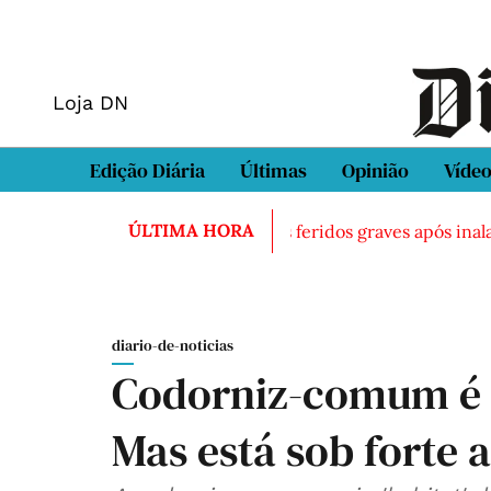
Loja DN
Edição Diária
Últimas
Opinião
Víde
ÚLTIMA HORA
ntrado morto em Sintra
Três feridos graves após inalaçã
diario-de-noticias
Codorniz-comum é 
Mas está sob forte