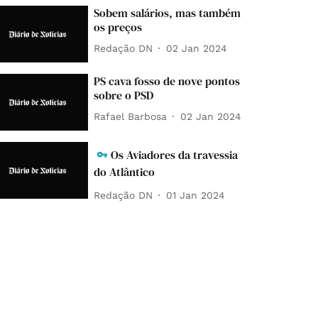
Sobem salários, mas também
os preços
Redação DN
02 Jan 2024
PS cava fosso de nove pontos
sobre o PSD
Rafael Barbosa
02 Jan 2024
Os Aviadores da travessia
do Atlântico
Redação DN
01 Jan 2024