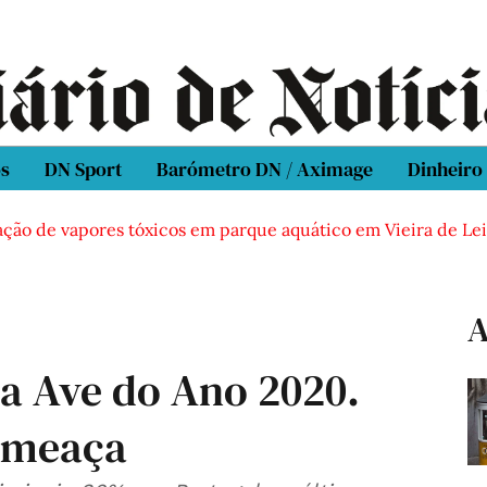
os
DN Sport
Barómetro DN / Aximage
Dinheiro
o de vapores tóxicos em parque aquático em Vieira de Leiria
A
a Ave do Ano 2020.
 ameaça