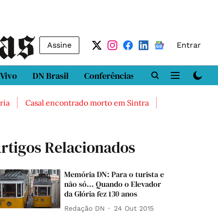
Assine
Entrar
 Vivo
DN Brasil
Conferências
DN LAB
Class
Casal encontrado morto em Sintra
Três feridos grave
rtigos Relacionados
Memória DN: Para o turista e
não só... Quando o Elevador
da Glória fez 130 anos
Redação DN
24 Out 2015