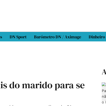
os
DN Sport
Barómetro DN / Aximage
Dinheiro
A
is do marido para se