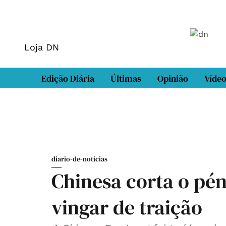
Loja DN
Edição Diária
Últimas
Opinião
Víde
diario-de-noticias
Chinesa corta o pén
vingar de traição