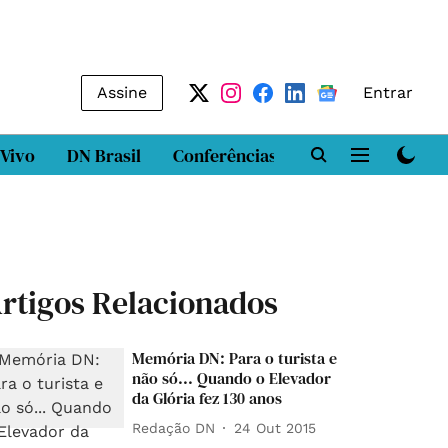
Assine
Entrar
 Vivo
DN Brasil
Conferências
DN LAB
Class
rtigos Relacionados
Memória DN: Para o turista e
não só... Quando o Elevador
da Glória fez 130 anos
Redação DN
24 Out 2015