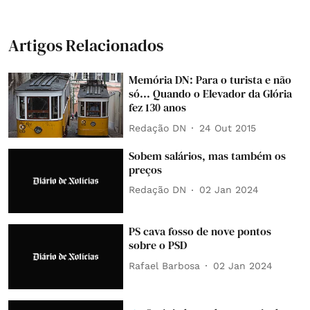
Artigos Relacionados
Memória DN: Para o turista e não
só... Quando o Elevador da Glória
fez 130 anos
Redação DN
24 Out 2015
Sobem salários, mas também os
preços
Redação DN
02 Jan 2024
PS cava fosso de nove pontos
sobre o PSD
Rafael Barbosa
02 Jan 2024