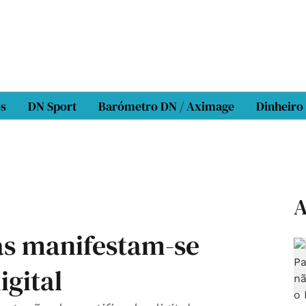
os
DN Sport
Barómetro DN / Aximage
Dinheiro
A
as manifestam-se
igital