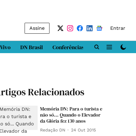
Assine
Entrar
 Vivo
DN Brasil
Conferências
DN LAB
Class
rtigos Relacionados
Memória DN: Para o turista e
não só... Quando o Elevador
da Glória fez 130 anos
Redação DN
24 Out 2015