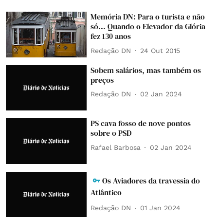
Memória DN: Para o turista e não
só... Quando o Elevador da Glória
fez 130 anos
Redação DN
24 Out 2015
Sobem salários, mas também os
preços
Redação DN
02 Jan 2024
PS cava fosso de nove pontos
sobre o PSD
Rafael Barbosa
02 Jan 2024
Os Aviadores da travessia do
Atlântico
Redação DN
01 Jan 2024